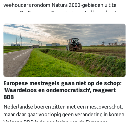
veehouders rondom Natura 2000-gebieden uit te
kopen. De Europese Commissie gaat akkoord met
een uitkoopregeling van 715 miljoen euro.
Europese mestregels gaan niet op de schop:
'Waardeloos en ondemocratisch', reageert
BBB
Nederlandse boeren zitten met een mestoverschot,
maar daar gaat voorlopig geen verandering in komen.
Volgens BBB is de beslissing van de Europese