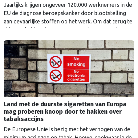
Jaarlijks krijgen ongeveer 120.000 werknemers in de
EU de diagnose beroepskanker door blootstelling
aan gevaarlijke stoffen op het werk. Om dat terug te
dringen, hebben het Europees Parlement en de
lidstaten nieuwe, strengere regels afgesproken voor
chemicaliën die worden gebruikt in onder meer de
batterij-, staal-, chemische en textielindustrie. Voor
het eerst is er ook …
Continued
Land met de duurste sigaretten van Europa
mag proberen knoop door te hakken over
tabaksaccijns
De Europese Unie is bezig met het verhogen van de
minimum accijnzen op tabak. Hoewel rookwaar in de