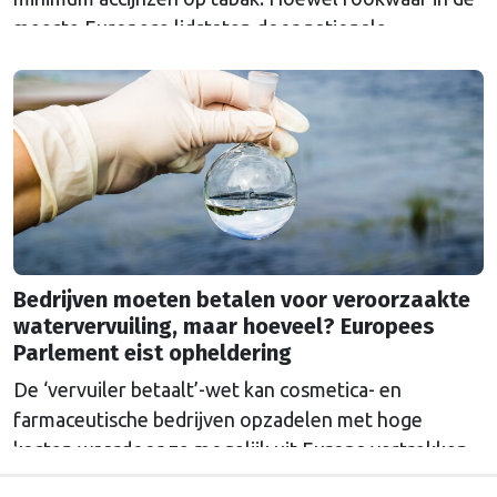
meeste Europese lidstaten door nationale
belastingen duurder is dan het Europese minimum,
moet een ondergrens de prijzen in Europa
gelijktrekken en het doel van een rookvrije generatie
in 2040 dichterbij brengen.
Bedrijven moeten betalen voor veroorzaakte
watervervuiling, maar hoeveel? Europees
Parlement eist opheldering
De ‘vervuiler betaalt’-wet kan cosmetica- en
farmaceutische bedrijven opzadelen met hoge
kosten waardoor ze mogelijk uit Europa vertrekken.
Europa wordt dan afhankelijk van medicijnen uit het