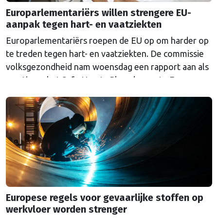
Europarlementariërs willen strengere EU-
aanpak tegen hart- en vaatziekten
Europarlementariërs roepen de EU op om harder op
te treden tegen hart- en vaatziekten. De commissie
volksgezondheid nam woensdag een rapport aan als
reactie op het Safe Hearts Plan, de eerste Europese
strategie tegen hart- en vaatziekten die de
Commissie in december 2025 presenteerde. Hart- en
vaatziekten zijn de grootste doodsoorzaak in
Europa: elk jaar …
Continued
Europese regels voor gevaarlijke stoffen op
werkvloer worden strenger