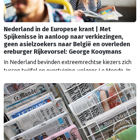
Nederland in de Europese krant | Met
Spijkenisse in aanloop naar verkiezingen,
geen asielzoekers naar België en overleden
ereburger Rijkevorsel: George Kooymans
In Nederland bevinden extreemrechtse kiezers zich
tussen twijfel en overtuiging, volgens Le Monde. In
aanloop naar de parlementsverkiezingen van
oktober sprak de Franse krant inwoners van
Spijkenisse ‘la ville de Henk et Ingrid’, die heen en
weer worden geslingerd tussen teleurstelling over
de beloften van de PVV om voor “de gewone man”
te zorgen en …
Continued