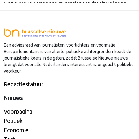
Het nieuwe Europese migratiepact draait volgens
hem vooral om afschrikking en terugkeer, en
Nederland kiest daarbinnen ook nog voor een
strenge koers.
Een adviesraad van journalisten, voorlichters en voormalig
Europarlementariërs van allerlei politieke achtergronden houdt de
journalistieke koers in de gaten, zodat Brusselse Nieuwe nieuws
brengt dat voor alle Nederlanders interessant is, ongeacht politieke
voorkeur.
Redactiestatuut
Nieuws
Voorpagina
Politiek
Economie