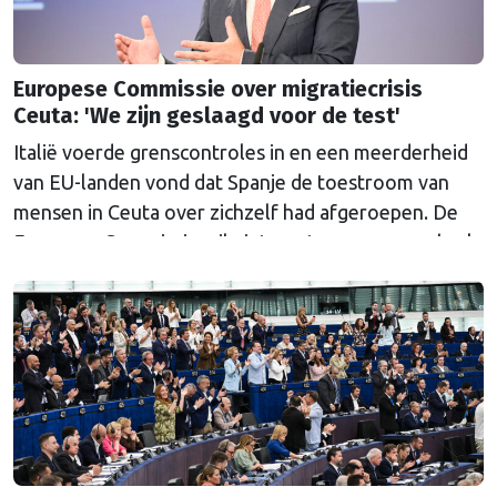
Europese Commissie over migratiecrisis
Ceuta: 'We zijn geslaagd voor de test'
Italië voerde grenscontroles in en een meerderheid
van EU-landen vond dat Spanje de toestroom van
mensen in Ceuta over zichzelf had afgeroepen. De
Europese Commissie wil niets weten van een gebrek
aan solidariteit, volgens haar telt alleen het
resultaat.