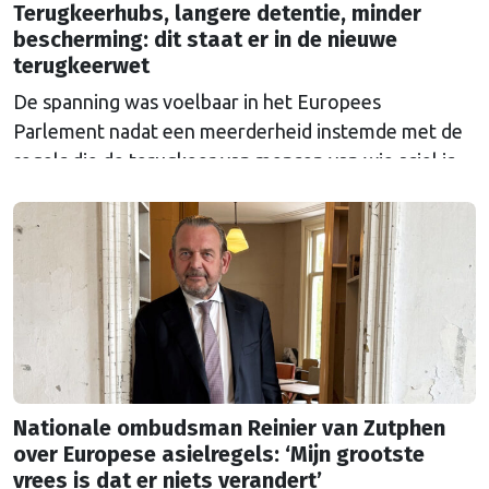
Terugkeerhubs, langere detentie, minder
bescherming: dit staat er in de nieuwe
terugkeerwet
De spanning was voelbaar in het Europees
Parlement nadat een meerderheid instemde met de
regels die de terugkeer van mensen van wie asiel is
afgewezen moet regelen. Waarom levert de wet
zoveel ophef op?
Nationale ombudsman Reinier van Zutphen
over Europese asielregels: ‘Mijn grootste
vrees is dat er niets verandert’