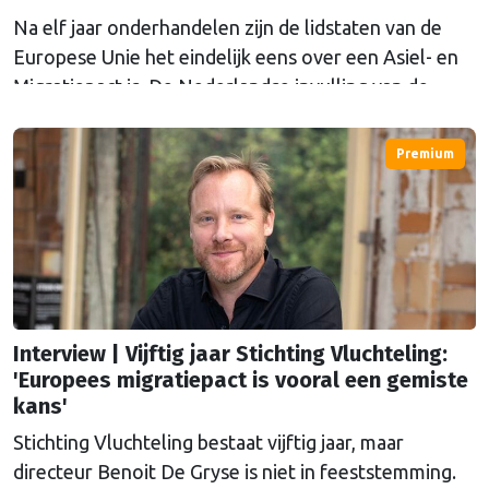
Na elf jaar onderhandelen zijn de lidstaten van de
Europese Unie het eindelijk eens over een Asiel- en
Migratiepact is. De Nederlandse invulling van de
Europese regels zijn een reden tot zorg voor
Nationale ombudsman Reinier van Zutphen. "Het
Premium
zegt iets over onze samenleving als geheel, hoe wij
naar anderen kijken. We zijn bang geworden voor de
ander."
Interview | Vijftig jaar Stichting Vluchteling:
'Europees migratiepact is vooral een gemiste
kans'
Stichting Vluchteling bestaat vijftig jaar, maar
directeur Benoit De Gryse is niet in feeststemming.