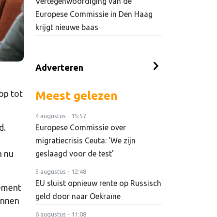
Vertegenwoordiging van de
Europese Commissie in Den Haag
krijgt nieuwe baas
Adverteren
op tot
Meest gelezen
4 augustus - 15:57
d.
Europese Commissie over
migratiecrisis Ceuta: 'We zijn
n nu
geslaagd voor de test'
5 augustus - 12:48
EU sluist opnieuw rente op Russisch
lement
geld door naar Oekraïne
kunnen
6 augustus - 11:08