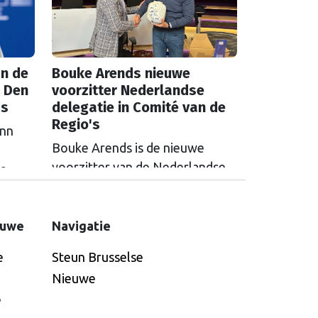
n de
Bouke Arends nieuwe
 Den
voorzitter Nederlandse
as
delegatie in Comité van de
Regio's
inn
Bouke Arends is de nieuwe
voorzitter van de Nederlandse
de
delegatie in het Europees
en
Comité van de Regio’s. De
huidige burgemeester van
euwe
Navigatie
Gemeente Westland volgt
e
Steun Brusselse
Commissaris van de
Nieuwe
Koning Arthur van Dijk (Noord-
e
Holland) op, die de