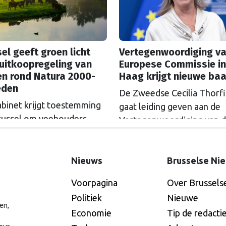
el geeft groen licht
Vertegenwoordiging va
uitkoopregeling van
Europese Commissie in
en rond Natura 2000-
Haag krijgt nieuwe ba
eden
De Zweedse Cecilia Thorf
abinet krijgt toestemming
gaat leiding geven aan de
russel om veehouders
Vertegenwoordiging van 
m Natura 2000-gebieden
Europese Commissie in D
e kopen. De Europese
Haag.
ssie gaat akkoord met
Nieuws
Brusselse Ni
itkoopregeling van 715
Voorpagina
Over Brussels
n euro.
Politiek
Nieuwe
en,
Economie
Tip de redacti