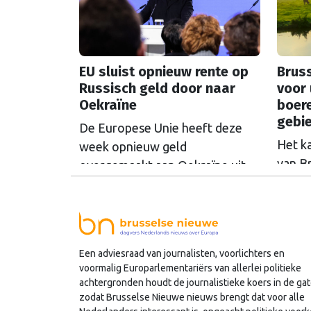
EU sluist opnieuw rente op
Bruss
Russisch geld door naar
voor 
Oekraïne
boer
gebi
De Europese Unie heeft deze
Het k
week opnieuw geld
van B
overgemaakt aan Oekraïne uit
rondo
de opbrengsten van bevroren
uit t
Russische tegoeden. Het gaat
Commi
om 1,4 miljard euro. Dat is de
een u
rente op het geld dat de
Een adviesraad van journalisten, voorlichters en
miljoe
Russische Centrale Bank ooit bij
voormalig Europarlementariërs van allerlei politieke
de Belgische bank Euroclear
achtergronden houdt de journalistieke koers in de gat
parkeerde. De EU bevroor dat
zodat Brusselse Nieuwe nieuws brengt dat voor alle