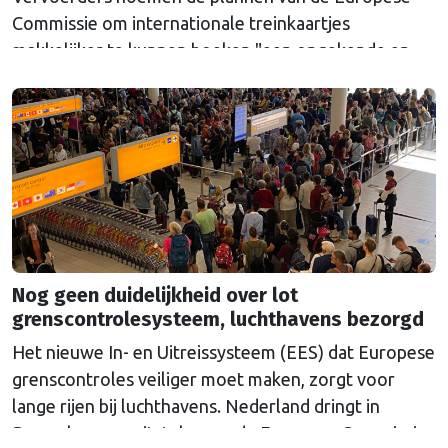
Commissie om internationale treinkaartjes
makkelijker te kunnen boeken "een ongekende en
onterechte regelzucht". Toch lijkt de politieke druk
dit keer te groot om het voorstel nog tegen te
houden.
Nog geen duidelijkheid over lot
grenscontrolesysteem, luchthavens bezorgd
Het nieuwe In- en Uitreissysteem (EES) dat Europese
grenscontroles veiliger moet maken, zorgt voor
lange rijen bij luchthavens. Nederland dringt in
Brussel aan op uitstel, maar de Europese Commissie