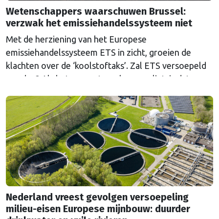
Wetenschappers waarschuwen Brussel:
verzwak het emissiehandelssysteem niet
Met de herziening van het Europese
emissiehandelssysteem ETS in zicht, groeien de
klachten over de ‘koolstoftaks’. Zal ETS versoepeld
worden? Als het aan wetenschappers ligt, is dat een
grove fout.
Nederland vreest gevolgen versoepeling
milieu-eisen Europese mijnbouw: duurder