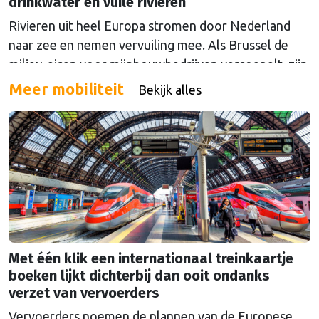
drinkwater en vuile rivieren
Rivieren uit heel Europa stromen door Nederland
naar zee en nemen vervuiling mee. Als Brussel de
milieu-eisen voor mijnbouwbedrijven versoepelt, zijn
het de Nederlandse drinkwaterbedrijven die dat
Meer mobiliteit
Bekijk alles
moeten oplossen.
Met één klik een internationaal treinkaartje
boeken lijkt dichterbij dan ooit ondanks
verzet van vervoerders
Vervoerders noemen de plannen van de Europese