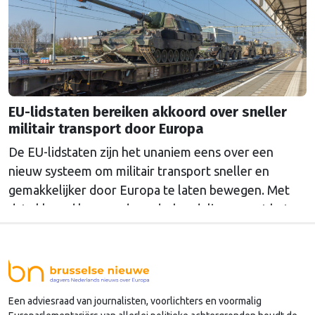
EU-lidstaten bereiken akkoord over sneller
militair transport door Europa
De EU-lidstaten zijn het unaniem eens over een
nieuw systeem om militair transport sneller en
gemakkelijker door Europa te laten bewegen. Met
dat akkoord kunnen de onderhandelingen met het
Europees Parlement beginnen over het voorstel dat
de Europese Commissie vorig jaar november
indiende. “In een steeds onvoorspelbaarder
veiligheidsklimaat is het vermogen om militair
Een adviesraad van journalisten, voorlichters en voormalig
personeel en …
Continued