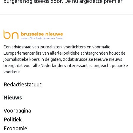
burgers nog steeds door. De nu afgezette premier
Starmer was langzaam bezig om te werken aan een
terugkeer in de EU. De nieuwe premier Andy
Burnham is geen voorstander van een nieuw
lidmaatschap van de Unie, schrijft onze
hoofdredacteur Bert van Slooten (cartoon) deze
Een adviesraad van journalisten, voorlichters en voormalig
week in de nieuwsbrief Brussels Peil.
Europarlementariërs van allerlei politieke achtergronden houdt de
journalistieke koers in de gaten, zodat Brusselse Nieuwe nieuws
brengt dat voor alle Nederlanders interessant is, ongeacht politieke
voorkeur.
Redactiestatuut
Nieuws
Voorpagina
Politiek
Economie