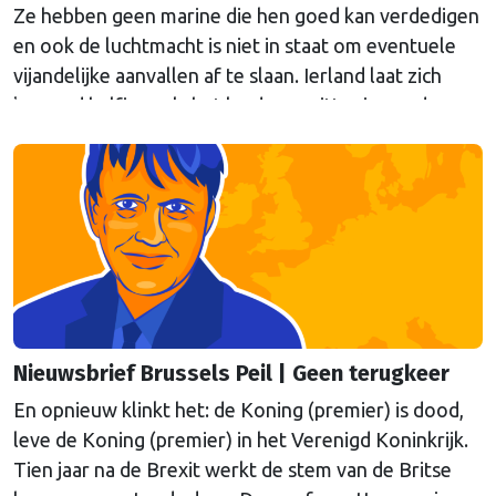
Ze hebben geen marine die hen goed kan verdedigen
en ook de luchtmacht is niet in staat om eventuele
vijandelijke aanvallen af te slaan. Ierland laat zich
komend halfjaar, als het land voorzitter is van de
Europese Unie, verdedigen door de Fransen en de
Britten, schrijft onze hoofdredacteur Bert van
Slooten (cartoon) in de nieuwsbrief Brussels Peil van
deze week.
Nieuwsbrief Brussels Peil | Geen terugkeer
En opnieuw klinkt het: de Koning (premier) is dood,
leve de Koning (premier) in het Verenigd Koninkrijk.
Tien jaar na de Brexit werkt de stem van de Britse