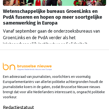
Wetenschappelijke bureaus GroenLinks en
PvdA fuseren en hopen op meer soortgelijke
samenwerking in Europa
Vanaf september gaan de onderzoeksbureaus van
GroenLinks en de PvdA verder als het
Wetenschappelijk Instituut voor Solidariteit.
Directeur Annemarieke Nierop hoopt dat ook de
Europese zusterorganisaties ook de handen
ineenslaan. "Er zullen nog wel een aantal ego's over
hun schaduw heen moeten springen", zegt zij.
Een adviesraad van journalisten, voorlichters en voormalig
Europarlementariërs van allerlei politieke achtergronden houdt de
journalistieke koers in de gaten, zodat Brusselse Nieuwe nieuws
brengt dat voor alle Nederlanders interessant is, ongeacht politieke
voorkeur.
Redactiestatuut