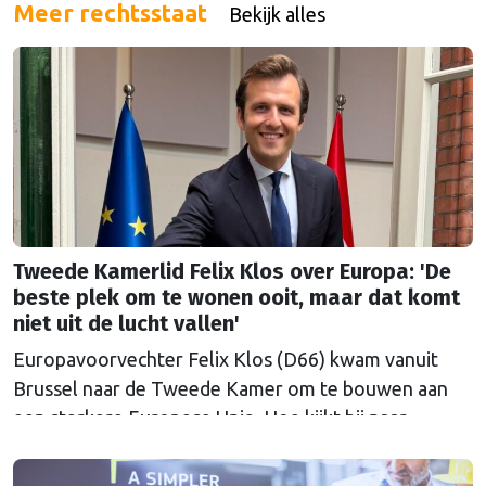
Meer rechtsstaat
Bekijk alles
Tweede Kamerlid Felix Klos over Europa: 'De
beste plek om te wonen ooit, maar dat komt
niet uit de lucht vallen'
Europavoorvechter Felix Klos (D66) kwam vanuit
Brussel naar de Tweede Kamer om te bouwen aan
een sterkere Europese Unie. Hoe kijkt hij naar
Nederland en Europa in een onrustige wereld, nu hij
heeft kunnen proeven van de Brusselse én de