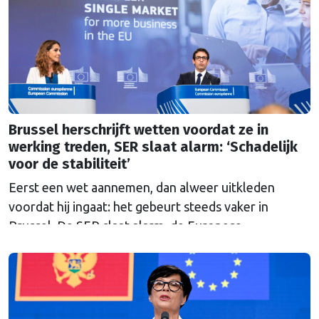
Haagse politiek?
Brussel herschrijft wetten voordat ze in
werking treden, SER slaat alarm: ‘Schadelijk
voor de stabiliteit’
Eerst een wet aannemen, dan alweer uitkleden
voordat hij ingaat: het gebeurt steeds vaker in
Brussel. De SER slaat alarm, de Europese
Ombudsman ook. Wat is er mis met hoe Europa
wetten maakt?