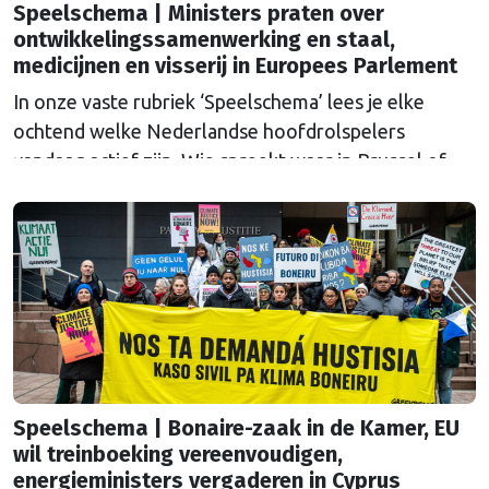
Speelschema | Ministers praten over
ontwikkelingssamenwerking en staal,
medicijnen en visserij in Europees Parlement
In onze vaste rubriek ‘Speelschema’ lees je elke
ochtend welke Nederlandse hoofdrolspelers
vandaag actief zijn. Wie spreekt waar in Brussel of
Straatsburg, en wat staat er in Nederland op de
agenda?
Speelschema | Bonaire-zaak in de Kamer, EU
wil treinboeking vereenvoudigen,
energieministers vergaderen in Cyprus