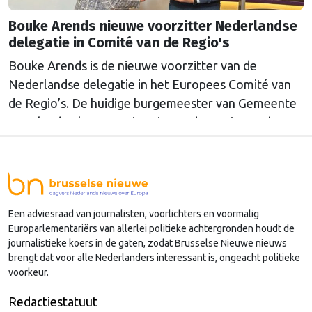
Bouke Arends nieuwe voorzitter Nederlandse
delegatie in Comité van de Regio's
Bouke Arends is de nieuwe voorzitter van de
Nederlandse delegatie in het Europees Comité van
de Regio’s. De huidige burgemeester van Gemeente
Westland volgt Commissaris van de Koning Arthur
van Dijk (Noord-Holland) op, die de voorzittersrol
sinds januari 2024 vervulde. Volgens Arends zijn de
Nederlandse regio’s behoorlijk succesvol in hun
lobby in Brussel, en dat komt vooral omdat …
Een adviesraad van journalisten, voorlichters en voormalig
Continued
Europarlementariërs van allerlei politieke achtergronden houdt de
journalistieke koers in de gaten, zodat Brusselse Nieuwe nieuws
brengt dat voor alle Nederlanders interessant is, ongeacht politieke
voorkeur.
Redactiestatuut