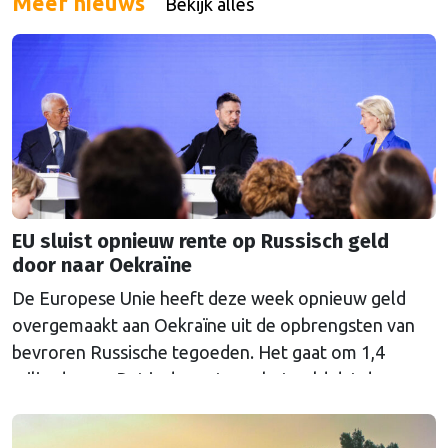
Meer nieuws
Bekijk alles
EU sluist opnieuw rente op Russisch geld
door naar Oekraïne
De Europese Unie heeft deze week opnieuw geld
overgemaakt aan Oekraïne uit de opbrengsten van
bevroren Russische tegoeden. Het gaat om 1,4
miljard euro. Dat is de rente op het geld dat de
Russische Centrale Bank ooit bij de Belgische bank
Euroclear parkeerde. De EU bevroor dat geld na de