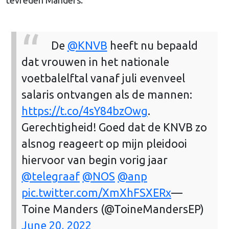
De
@KNVB
heeft nu bepaald
dat vrouwen in het nationale
voetbalelftal vanaf juli evenveel
salaris ontvangen als de mannen:
https://t.co/4sY84bzOwg
.
Gerechtigheid! Goed dat de KNVB zo
alsnog reageert op mijn pleidooi
hiervoor van begin vorig jaar
@telegraaf
@NOS
@anp
pic.twitter.com/XmXhFSXERx
—
Toine Manders (@ToineMandersEP)
June 20, 2022