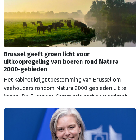
Russische inval in Oekraïne. Het …
Continued
Brussel geeft groen licht voor
uitkoopregeling van boeren rond Natura
2000-gebieden
Het kabinet krijgt toestemming van Brussel om
veehouders rondom Natura 2000-gebieden uit te
kopen. De Europese Commissie gaat akkoord met
een uitkoopregeling van 715 miljoen euro.