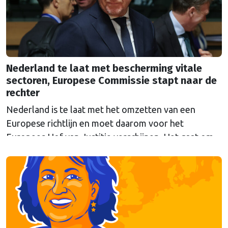
Nederland te laat met bescherming vitale
sectoren, Europese Commissie stapt naar de
rechter
Nederland is te laat met het omzetten van een
Europese richtlijn en moet daarom voor het
Europees Hof van Justitie verschijnen. Het gaat om
Europese regels die moeten voorkomen dat
belangrijke sectoren plat komen te liggen bij
verstoringen, zoals natuurrampen of aanslagen. De
Eerste en Tweede Kamer hebben inmiddels
ingestemd met de wetten (Wet Weerbaarheid …
Continued