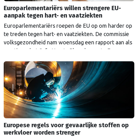
Europarlementariërs willen strengere EU-
aanpak tegen hart- en vaatziekten
Europarlementariërs roepen de EU op om harder op
te treden tegen hart- en vaatziekten. De commissie
volksgezondheid nam woensdag een rapport aan als
reactie op het Safe Hearts Plan, de eerste Europese
strategie tegen hart- en vaatziekten die de
Commissie in december 2025 presenteerde. Hart- en
vaatziekten zijn de grootste doodsoorzaak in
Europa: elk jaar …
Continued
Europese regels voor gevaarlijke stoffen op
werkvloer worden strenger