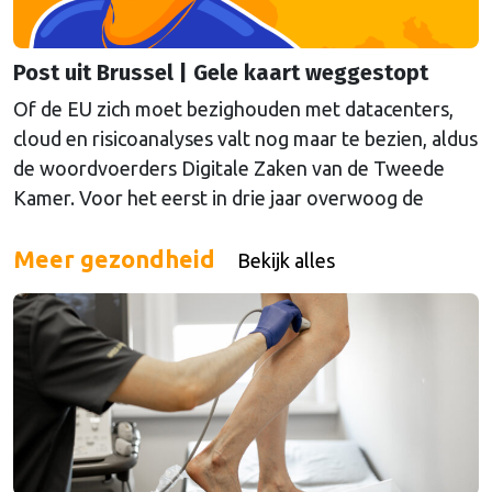
Post uit Brussel | Gele kaart weggestopt
Of de EU zich moet bezighouden met datacenters,
cloud en risicoanalyses valt nog maar te bezien, aldus
de woordvoerders Digitale Zaken van de Tweede
Kamer. Voor het eerst in drie jaar overwoog de
Kamer een gele kaart te trekken, schrijft onze
columnist Mendeltje van Keulen (cartoon).
Meer gezondheid
Bekijk alles