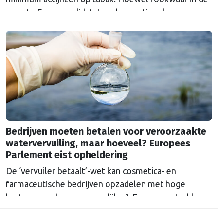
meeste Europese lidstaten door nationale
belastingen duurder is dan het Europese minimum,
moet een ondergrens de prijzen in Europa
gelijktrekken en het doel van een rookvrije generatie
in 2040 dichterbij brengen.
Bedrijven moeten betalen voor veroorzaakte
watervervuiling, maar hoeveel? Europees
Parlement eist opheldering
De ‘vervuiler betaalt’-wet kan cosmetica- en
farmaceutische bedrijven opzadelen met hoge
kosten waardoor ze mogelijk uit Europa vertrekken.
Europa wordt dan afhankelijk van medicijnen uit het