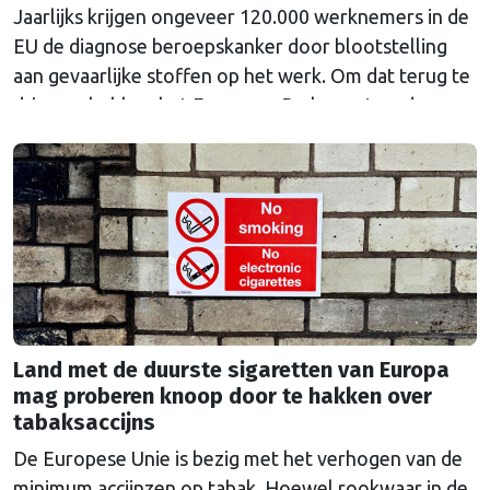
Jaarlijks krijgen ongeveer 120.000 werknemers in de
EU de diagnose beroepskanker door blootstelling
aan gevaarlijke stoffen op het werk. Om dat terug te
dringen, hebben het Europees Parlement en de
lidstaten nieuwe, strengere regels afgesproken voor
chemicaliën die worden gebruikt in onder meer de
batterij-, staal-, chemische en textielindustrie. Voor
het eerst is er ook …
Continued
Land met de duurste sigaretten van Europa
mag proberen knoop door te hakken over
tabaksaccijns
De Europese Unie is bezig met het verhogen van de
minimum accijnzen op tabak. Hoewel rookwaar in de