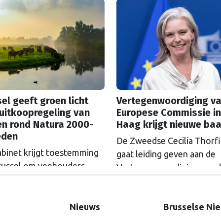
el geeft groen licht
Vertegenwoordiging va
uitkoopregeling van
Europese Commissie in
en rond Natura 2000-
Haag krijgt nieuwe ba
eden
De Zweedse Cecilia Thorf
abinet krijgt toestemming
gaat leiding geven aan de
russel om veehouders
Vertegenwoordiging van 
m Natura 2000-gebieden
Europese Commissie in D
e kopen. De Europese
Haag.
ssie gaat akkoord met
Nieuws
Brusselse Ni
itkoopregeling van 715