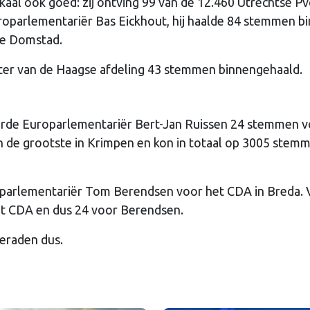
kaal ook goed: zij ontving 99 van de 12.460 Utrechtse P
uroparlementariër Bas Eickhout, hij haalde 84 stemmen b
 de Domstad.
iter van de Haagse afdeling 43 stemmen binnengehaald.
oorde Europarlementariër Bert-Jan Ruissen 24 stemmen 
ijen de grootste in Krimpen en kon in totaal op 3005 stem
parlementariër Tom Berendsen voor het CDA in Breda. 
t CDA en dus 24 voor Berendsen.
eraden dus.