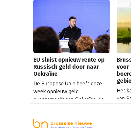
EU sluist opnieuw rente op
Bruss
Russisch geld door naar
voor 
Oekraïne
boer
gebi
De Europese Unie heeft deze
Het k
week opnieuw geld
van B
overgemaakt aan Oekraïne uit
rondo
de opbrengsten van bevroren
uit t
Russische tegoeden. Het gaat
Commi
om 1,4 miljard euro. Dat is de
een u
rente op het geld dat de