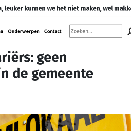
, leuker kunnen we het niet maken, wel makke
na
Onderwerpen
Contact
riërs: geen
in de gemeente