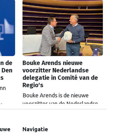
n de
Bouke Arends nieuwe
 Den
voorzitter Nederlandse
as
delegatie in Comité van de
Regio's
inn
Bouke Arends is de nieuwe
voorzitter van de Nederlandse
de
delegatie in het Europees
en
Comité van de Regio’s. De
huidige burgemeester van
euwe
Navigatie
Gemeente Westland volgt