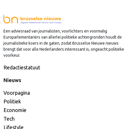
van Dijk (Noord-Holland) op, die de voorzittersrol
sinds januari 2024 vervulde. Volgens Arends zijn de
Nederlandse regio’s behoorlijk succesvol in hun
lobby in Brussel, en dat komt vooral omdat …
Een adviesraad van journalisten, voorlichters en voormalig
Continued
Europarlementariërs van allerlei politieke achtergronden houdt de
journalistieke koers in de gaten, zodat Brusselse Nieuwe nieuws
brengt dat voor alle Nederlanders interessant is, ongeacht politieke
voorkeur.
Redactiestatuut
Nieuws
Voorpagina
Politiek
Economie
Tech
Lifestyle