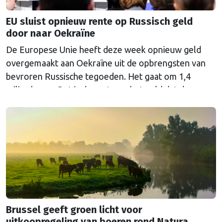
EU sluist opnieuw rente op Russisch geld
door naar Oekraïne
De Europese Unie heeft deze week opnieuw geld
overgemaakt aan Oekraïne uit de opbrengsten van
bevroren Russische tegoeden. Het gaat om 1,4
miljard euro. Dat is de rente op het geld dat de
Russische Centrale Bank ooit bij de Belgische bank
Euroclear parkeerde. De EU bevroor dat geld na de
Russische inval in Oekraïne. Het …
Continued
Brussel geeft groen licht voor
uitkoopregeling van boeren rond Natura