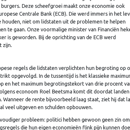
ij burgers. Deze scheefgroei maakt onze economie ook
Europese Centrale Bank (ECB). Die werd immers in het le
e houden, niet om lidstaten uit de problemen te helpen
n te gaan. Onze voormalige minister van Financiën hek
eker is geworden. Bij de oprichting van de ECB werd
 zijn.
opese regels die lidstaten verplichten hun begroting op 
trikt opgevolgd. In de tussentijd is het klassieke maxim
bbp en het maximum begrotingstekort van drie procent va
Volgens econoom Roel Beetsma komt dit doordat landen 
 Wanneer de rente bijvoorbeeld laag staat, ziet hij dat 
al veel uitgeven en schulden opbouwen.
oudiger probleem: politici hebben gewoon geen zin om 
sregels die hun eigen economieën flink pijn kunnen doe