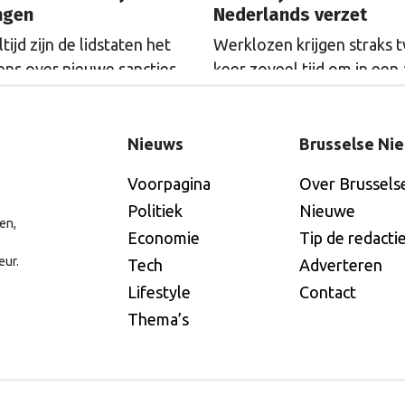
ngen
Nederlands verzet
tijd zijn de lidstaten het
Werklozen krijgen straks 
ens over nieuwe sancties
keer zoveel tijd om in een
 Rusland. De deadline van
EU-land werk te zoeken m
akket is met een week
oude uitkering. Tien jaar
itgeschoven, dat intussen
touwtrekken ging daaraan
Nieuws
Brusselse Ni
s verder dreigt te worden
vooraf. Nederland bleef al
Voorpagina
Over Brussels
wakt.
tijd tegen de veranderinge
Politiek
Nieuwe
en,
Economie
Tip de redacti
eur.
Tech
Adverteren
Lifestyle
Contact
Thema’s