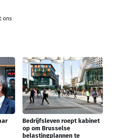
t ons
aar
Bedrijfsleven roept kabinet
op om Brusselse
belastingplannen te