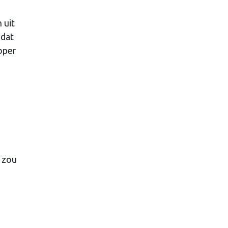
 uit
mdat
oper
 zou