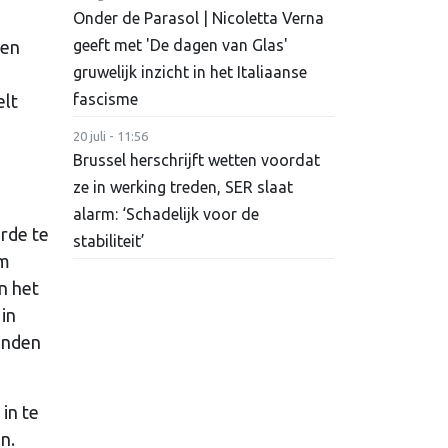
Onder de Parasol | Nicoletta Verna
geeft met 'De dagen van Glas'
ven
gruwelijk inzicht in het Italiaanse
fascisme
elt
20 juli - 11:56
Brussel herschrijft wetten voordat
ze in werking treden, SER slaat
alarm: ‘Schadelijk voor de
orde te
stabiliteit’
um
n het
in
landen
in te
n.