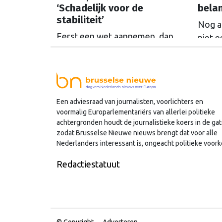
‘Schadelijk voor de
bela
stabiliteit’
Nog al
Eerst een wet aannemen, dan
niet e
alweer uitkleden voordat hij
tegen
ingaat: het gebeurt steeds vaker
het p
in Brussel. De SER slaat alarm,
vooru
de Europese Ombudsman ook.
steed
Een adviesraad van journalisten, voorlichters en
Wat is er mis met hoe Europa
afgez
voormalig Europarlementariërs van allerlei politieke
wetten maakt?
achtergronden houdt de journalistieke koers in de gat
zodat Brusselse Nieuwe nieuws brengt dat voor alle
Nederlanders interessant is, ongeacht politieke voork
Redactiestatuut
© Copyright
Adverteren