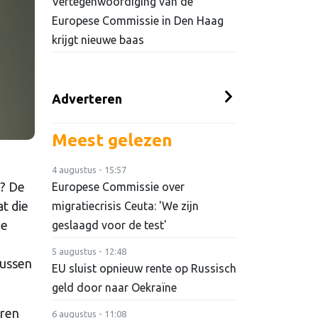
Vertegenwoordiging van de
Europese Commissie in Den Haag
krijgt nieuwe baas
Adverteren
Meest gelezen
4 augustus - 15:57
n? De
Europese Commissie over
t die
migratiecrisis Ceuta: 'We zijn
de
geslaagd voor de test'
5 augustus - 12:48
tussen
EU sluist opnieuw rente op Russisch
geld door naar Oekraïne
eren
6 augustus - 11:08