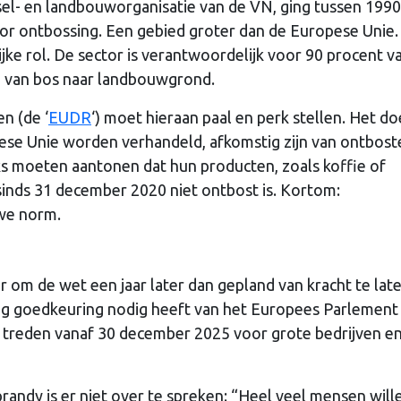
el- en landbouworganisatie van de VN, ging tussen 1990
or ontbossing. Een gebied groter dan de Europese Unie.
ke rol. De sector is verantwoordelijk voor 90 procent va
g van bos naar landbouwgrond.
n (de ‘
EUDR
‘) moet hieraan paal en perk stellen. Het doe
ese Unie worden verhandeld, afkomstig zijn van ontbost
ks moeten aantonen dat hun producten, zoals koffie of
sinds 31 december 2020 niet ontbost is. Kortom:
uwe norm.
r om de wet een jaar later dan gepland van kracht te lat
nog goedkeuring nodig heeft van het Europees Parlement
ng treden vanaf 30 december 2025 voor grote bedrijven e
ndy is er niet over te spreken: “Heel veel mensen will