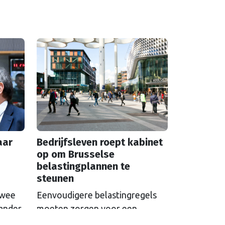
aar
Bedrijfsleven roept kabinet
op om Brusselse
belastingplannen te
steunen
twee
Eenvoudigere belastingregels
 ander
moeten zorgen voor een
et hun
kostenbesparing van 8 miljard