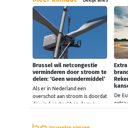
ingaat: het gebeurt steeds vaker
het p
in Brussel. De SER slaat alarm,
vooru
de Europese Ombudsman ook.
steed
Wat is er mis met hoe Europa
afgez
wetten maakt?
Brussel wil netcongestie
Extra
verminderen door stroom te
brand
delen: ‘Geen wondermiddel’
Reke
kans
Als er in Nederland een
De Eu
overschot aan stroom is doordat
extra 
de wind opsteekt en de zon
oftew
schijnt, loont het om die stroom
Maar d
te delen. Maar Europese
even 
plannen om dat mogelijk te