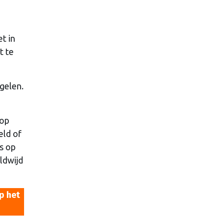
t in
t te
gelen.
 op
eld of
s op
ldwijd
p het