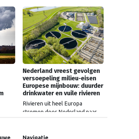
euro, stelt de Europese
Commissie. Maar de voorstellen
 die
hebben ook een impact op de
n.
Nederlandse schatkist.
Nederland vreest gevolgen
versoepeling milieu-eisen
Europese mijnbouw: duurder
em
drinkwater en vuile rivieren
Rivieren uit heel Europa
stromen door Nederland naar
zee en nemen vervuiling mee.
S in
Als Brussel de milieu-eisen voor
 over
mijnbouwbedrijven versoepelt,
euwe
Navigatie