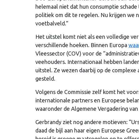
helemaal niet dat hun consumptie schade 
politiek om dit te regelen. Nu krijgen we
voetbalveld.”
Het uitstel komt niet als een volledige ve
verschillende hoeken. Binnen Europa
waa
Vleessector (COV) voor de “administrati
veehouders. Internationaal hebben landen 
uitstel. Ze wezen daarbij op de complexe
gesteld.
Volgens de Commissie zelf komt het voorst
internationale partners en Europese bela
waaronder de Algemene Vergadering van 
Gerbrandy ziet nog andere motieven: “Ursu
daad de bijl aan haar eigen Europese Green 
bereid is groene maatregelen op te offere