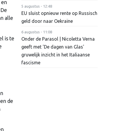
 en
5 augustus - 12:48
 De
EU sluist opnieuw rente op Russisch
n alle
geld door naar Oekraïne
6 augustus - 11:08
l is te
Onder de Parasol | Nicoletta Verna
e
geeft met 'De dagen van Glas'
gruwelijk inzicht in het Italiaanse
fascisme
en
 en de
n
en