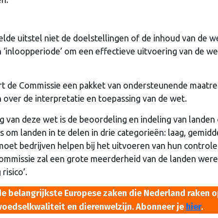
de uitstel niet de doelstellingen of de inhoud van de we
en ‘inloopperiode’ om een effectieve uitvoering van de we
ert de Commissie een pakket van ondersteunende maatre
 over de interpretatie en toepassing van de wet.
ng van deze wet is de beoordeling en indeling van landen
is om landen in te delen in drie categorieën: laag, gemidd
moet bedrijven helpen bij het uitvoeren van hun controle
ommissie zal een grote meerderheid van de landen were
risico’.
de belangrijkste Europese zaken die Nederland raken o
 voedselkwaliteit en dierenwelzijn. Abonneer je
hier
.