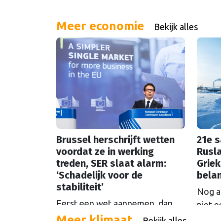
Meer economie
Bekijk alles
Brussel herschrijft wetten
21e 
voordat ze in werking
Rusla
treden, SER slaat alarm:
Griek
‘Schadelijk voor de
bela
stabiliteit’
Nog al
Eerst een wet aannemen, dan
niet e
alweer uitkleden voordat hij
Meer klimaat
tegen
Bekijk alles