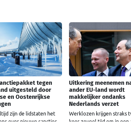
sanctiepakket tegen
Uitkering meenemen n
nd uitgesteld door
ander EU-land wordt
se en Oostenrijkse
makkelijker ondanks
ngen
Nederlands verzet
tijd zijn de lidstaten het
Werklozen krijgen straks 
ens over nieuwe sancties
keer zoveel tijd om in een
 Rusland. De deadline van
EU-land werk te zoeken m