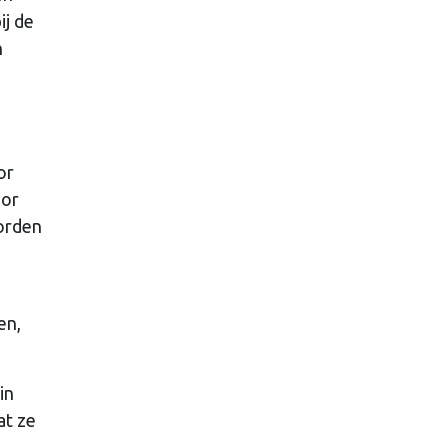
ij de
n
or
oor
worden
en,
in
at ze