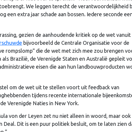
toebrengt. We leggen terecht de verantwoordelijkheid b
 nog een extra jaar schade aan bossen. Iedere seconde ee
rrassing, gezien de aanhoudende kritiek op de wet vanuit
rschuwde
bijvoorbeeld de Centrale Organisatie voor de
eve rompslomp” die de wet met zich mee zou brengen vo
als Brazilië, de Verenigde Staten en Australië gepleit v
 administratieve eisen die aan hun landbouwproducten 
el om de wet uit te stellen voort uit feedback van
nghebbenden tijdens recente internationale bijeenkomst
de Verenigde Naties in New York.
la von der Leyen zet nu niet alleen in woord, maar ook 
Deal. Dit is een puur politiek besluit, om te laten zien d
n.”