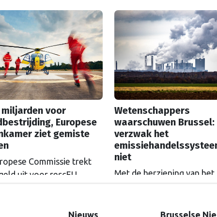
akket is met een week
oude uitkering. Tien jaar
itgeschoven, dat intussen
touwtrekken ging daaraan
s verder dreigt te worden
vooraf. Nederland bleef al
wakt.
tijd tegen de veranderinge
 miljarden voor
Wetenschappers
bestrijding, Europese
waarschuwen Brussel:
nkamer ziet gemiste
verzwak het
en
emissiehandelssyste
niet
ropese Commissie trekt
Met de herziening van het
geld uit voor rescEU,
Europese
el: het noodhulpfonds.
emissiehandelssysteem ET
at geld wordt niet altijd
zicht, groeien de klachten
goed uitgegeven, ziet de
Nieuws
Brusselse Ni