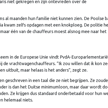
ris niet gekregen en zijn ontevreden over de
ms al maanden hun familie niet kunnen zien. De Poolse b
ia kwam zelfs opdagen met een knokploeg. De politie h
maar één van de chauffeurs moest alsnog mee naar het
bleem in de Europese Unie vindt PvdA-Europarlementarië
j de vrachtwagenchauffeurs. “Ik zou willen dat ik kon z
sen uitbuit, maar helaas is het anders”, zegt ze.
n geschreven in een taal die ze niet begrijpen. Ze zoud
nder is dan het Duitse minimumloon, maar daar wordt do
ouden. Ze krijgen dus standaard onderbetaald voor hun w
n helemaal niets.