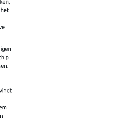
uken,
 het
we
eigen
chip
men.
vindt
eem
en