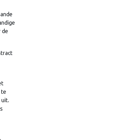
aande
andige
r de
ntract
et
 te
uit.
as