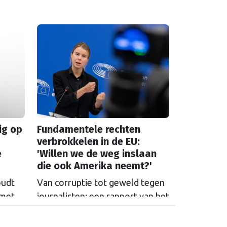
ig op
Fundamentele rechten
verbrokkelen in de EU:
e
'Willen we de weg inslaan
die ook Amerika neemt?'
oudt
Van corruptie tot geweld tegen
 met
journalisten: een rapport van het
en en
Europees Parlement laat zien
 het
dat fundamentele rechten in de