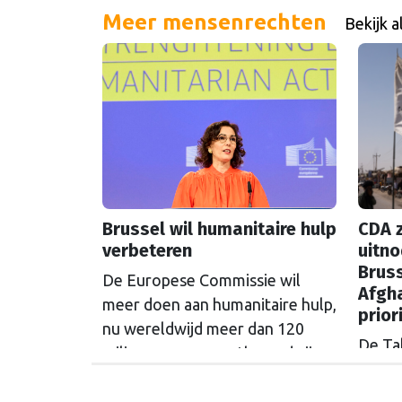
Meer mensenrechten
Bekijk a
Brussel wil humanitaire hulp
CDA z
verbeteren
uitno
Bruss
De Europese Commissie wil
Afgh
meer doen aan humanitaire hulp,
prior
nu wereldwijd meer dan 120
De Tal
miljoen mensen ontheemd zijn
Brusse
en het aantal oorlogsgebieden
meerd
nog toeneemt.