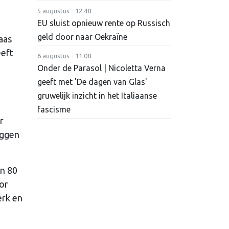
5 augustus - 12:48
EU sluist opnieuw rente op Russisch
geld door naar Oekraïne
aas
eeft
6 augustus - 11:08
Onder de Parasol | Nicoletta Verna
geeft met 'De dagen van Glas'
gruwelijk inzicht in het Italiaanse
fascisme
r
eggen
en 80
or
erk en