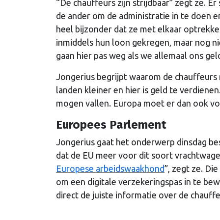
“De chauffeurs zijn strijdbaar” zegt ze. Er
de ander om de administratie in te doen e
heel bijzonder dat ze met elkaar optrekk
inmiddels hun loon gekregen, maar nog nie
gaan hier pas weg als we allemaal ons ge
Jongerius begrijpt waarom de chauffeurs 
landen kleiner en hier is geld te verdiene
mogen vallen. Europa moet er dan ook vo
Europees Parlement
Jongerius gaat het onderwerp dinsdag be
dat de EU meer voor dit soort vrachtwag
Europese arbeidswaakhond
”, zegt ze. D
om een digitale verzekeringspas in te be
direct de juiste informatie over de chauff