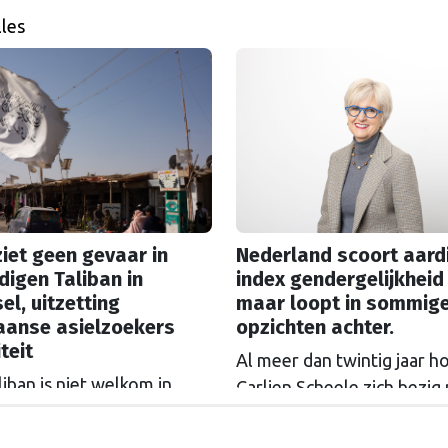
lles
iet geen gevaar in
Nederland scoort aard
digen Taliban in
index gendergelijkheid
el, uitzetting
maar loopt in sommig
aanse asielzoekers
opzichten achter.
iteit
Al meer dan twintig jaar h
iban is niet welkom in
Carlien Scheele zich bezig
l, is de boodschap van een
de gelijkheid tussen mann
erheid in het Europees
vrouwen. Als directeur van