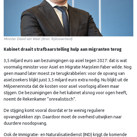
Minister David van Weel (Bron: Rijksoverheid)
Kabinet draait strafbaarstelling hulp aan migranten terug
3,5 miljard euro aan bezuinigingen op asiel tegen 2027: dat is wat
voormalig minister voor Asiel en Migratie Marjolein Faber wilde. Nog
geen maand later moest ze terugkrabbelen: voor de opvang van
asielzoekers blijkt juist 3,5 miljard euro extra nodig. Nu blijkt uit de
Miljoenennota dat de kosten voor asiel voorlopig alleen maar
stijgen. De bezuinigingen die het kabinet alsnog voor ogen heeft,
noemt de Rekenkamer “onrealistisch”.
De stijging komt vooral doordat er te weinig reguliere
opvangplekken zijn. Daardoor moet de overheid uitwijken naar
duurdere noodopvang.
Ook de Immigratie- en Naturalisatiedienst (IND) krijgt de komende