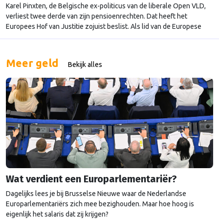
Karel Pinxten, de Belgische ex-politicus van de liberale Open VLD,
verliest twee derde van zijn pensioenrechten. Dat heeft het
Europees Hof van Justitie zojuist beslist. Als lid van de Europese
Rekenkamer zou hij zich tussen 2006 en 2018 verrijkt hebben op
kosten van zijn werkgever. Jachtpartijen Volgens de Europese
antifraudedienst OLAF heeft Pinxten privéreizen naar …
Continued
Meer geld
Bekijk alles
Wat verdient een Europarlementariër?
Dagelijks lees je bij Brusselse Nieuwe waar de Nederlandse
Europarlementariërs zich mee bezighouden. Maar hoe hoog is
eigenlijk het salaris dat zij krijgen?