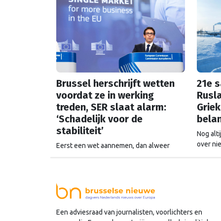
Brussel herschrijft wetten
21e 
voordat ze in werking
Rusla
treden, SER slaat alarm:
Griek
‘Schadelijk voor de
bela
stabiliteit’
Nog alti
over ni
Eerst een wet aannemen, dan alweer
deadlin
uitkleden voordat hij ingaat: het gebeurt
vooruit
steeds vaker in Brussel. De SER slaat
verder 
alarm, de Europese Ombudsman ook. Wat
is er mis met hoe Europa wetten maakt?
Een adviesraad van journalisten, voorlichters en