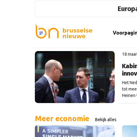
Europa
Voorpagi
18 maar
Kabin
innov
Het Ned
tot mee
Heinen 
plannen
maar di
Meer economie
Bekijk alles