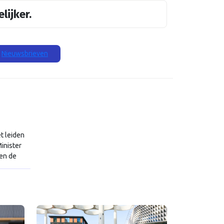
lijker.
Nieuwsbrieven
t leiden
inister
den de
taal,