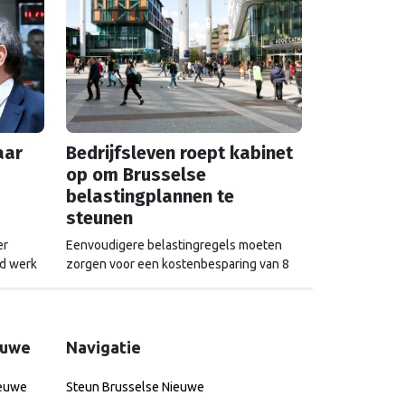
aar
Bedrijfsleven roept kabinet
op om Brusselse
belastingplannen te
steunen
er
Eenvoudigere belastingregels moeten
nd werk
zorgen voor een kostenbesparing van 8
 Tien
miljard euro, stelt de Europese
raf.
Commissie. Maar de voorstellen hebben
e
ook een impact op de Nederlandse
schatkist.
euwe
Navigatie
ieuwe
Steun Brusselse Nieuwe