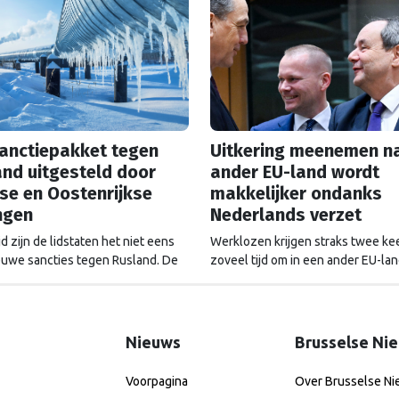
sanctiepakket tegen
Uitkering meenemen n
nd uitgesteld door
ander EU-land wordt
se en Oostenrijkse
makkelijker ondanks
ngen
Nederlands verzet
jd zijn de lidstaten het niet eens
Werklozen krijgen straks twee ke
euwe sancties tegen Rusland. De
zoveel tijd om in een ander EU-la
e van het pakket is met een week
te zoeken met hun oude uitkering.
geschoven, dat intussen steeds
jaar touwtrekken ging daaraan voo
dreigt te worden afgezwakt.
Nederland bleef al die tijd tegen d
veranderingen.
Nieuws
Brusselse Ni
Voorpagina
Over Brusselse N