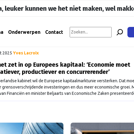
, leuker kunnen we het niet maken, wel makke
na
Onderwerpen
Contact
t 2025
Yves Lacroix
et zet in op Europees kapitaal: ‘Economie moet
atiever, productiever en concurrerender’
erlandse kabinet wil de Europese kapitaalmarktunie versterken. Dat moe
r grensoverschrijdende investeringen en dus meer economische groei. M
van Financiën en minister Beljaarts van Economische Zaken presenteer
 deze week. “De sleutel voor onze groei ligt in Europa. Er is genoeg kapi
t moet wel geïnvesteerd worden. Een goed …
Continued