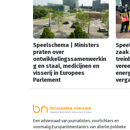
Speelschema | Ministers
Spee
praten over
zaak 
ontwikkelingssamenwerkin
trein
g en staal, medicijnen en
vere
visserij in Europees
energ
Parlement
verga
In onze vaste rubriek
In onz
‘Speelschema’ lees je elke
‘Speel
ochtend welke Nederlandse
ochte
hoofdrolspelers vandaag actief
hoofd
zijn. Wie spreekt waar in Brussel
zijn. 
Een adviesraad van journalisten, voorlichters en
voormalig Europarlementariërs van allerlei politieke
of Straatsburg, en wat staat er in
of Str