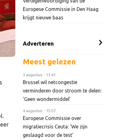
Vertegenwoordiging van de
Europese Commissie in Den Haag
krijgt nieuwe baas
Adverteren
Meest gelezen
3 augustus - 13:41
s
Brussel wil netcongestie
verminderen door stroom te delen:
‘Geen wondermiddel’
4 augustus - 15:57
l.
Europese Commissie over
keer
migratiecrisis Ceuta: 'We zijn
geslaagd voor de test'