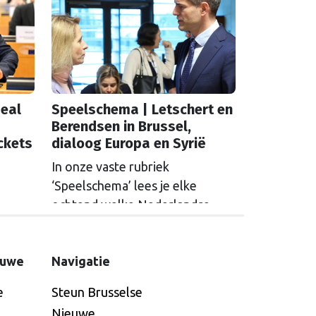
eal
Speelschema | Letschert en
Berendsen in Brussel,
ckets
dialoog Europa en Syrië
In onze vaste rubriek
‘Speelschema’ lees je elke
ochtend welke Nederlandse
hoofdrolspelers vandaag actief
se
zijn. Wie spreekt waar in Brussel
ctief
euwe
Navigatie
of Straatsburg, en wat staat er in
russel
Nederland op de agenda?
e
Steun Brusselse
t er in
Nieuwe