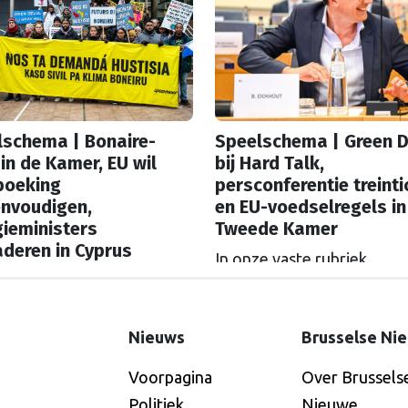
lschema | Bonaire-
Speelschema | Green D
in de Kamer, EU wil
bij Hard Talk,
boeking
persconferentie treinti
envoudigen,
en EU-voedselregels in
ieministers
Tweede Kamer
deren in Cyprus
In onze vaste rubriek
e vaste rubriek
‘Speelschema’ lees je elke
schema’ lees je elke
ochtend welke Nederland
nd welke Nederlandse
hoofdrolspelers vandaag a
Nieuws
Brusselse Ni
rolspelers vandaag actief
zijn. Wie spreekt waar in B
Voorpagina
Over Brussels
Wie spreekt waar in Brussel
of Straatsburg, en wat staa
aatsburg, en wat staat er in
Politiek
Nieuwe
Nederland op de agenda?