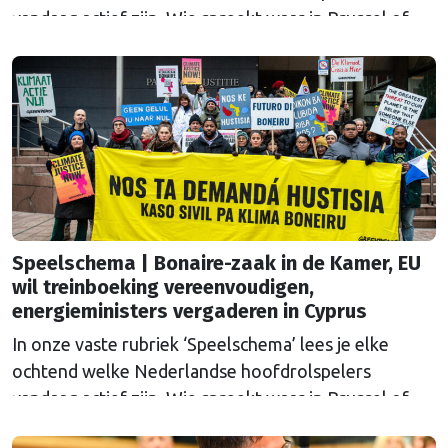
vandaag actief zijn. Wie spreekt waar in Brussel of
Straatsburg, en wat staat er in Nederland op de
agenda?
Speelschema | Bonaire-zaak in de Kamer, EU
wil treinboeking vereenvoudigen,
energieministers vergaderen in Cyprus
In onze vaste rubriek ‘Speelschema’ lees je elke
ochtend welke Nederlandse hoofdrolspelers
vandaag actief zijn. Wie spreekt waar in Brussel of
Straatsburg, en wat staat er in Nederland op de