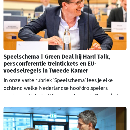
agenda?
Speelschema | Green Deal bij Hard Talk,
persconferentie treintickets en EU-
voedselregels in Tweede Kamer
In onze vaste rubriek ‘Speelschema’ lees je elke
ochtend welke Nederlandse hoofdrolspelers
vandaag actief zijn. Wie spreekt waar in Brussel of
Straatsburg, en wat staat er in Nederland op de
agenda?