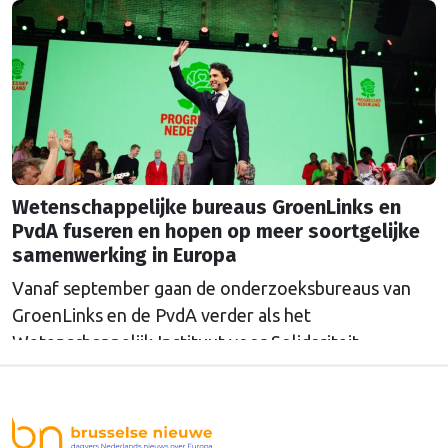
Wetenschappelijke bureaus GroenLinks en
PvdA fuseren en hopen op meer soortgelijke
samenwerking in Europa
Vanaf september gaan de onderzoeksbureaus van
GroenLinks en de PvdA verder als het
Wetenschappelijk Instituut voor Solidariteit.
Directeur Annemarieke Nierop hoopt dat ook de
Europese zusterorganisaties ook de handen
ineenslaan. "Er zullen nog wel een aantal ego's over