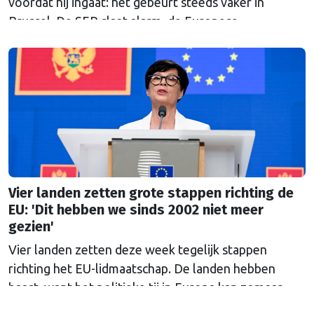
voordat hij ingaat: het gebeurt steeds vaker in
Brussel. De SER slaat alarm, de Europese
Ombudsman ook. Wat is er mis met hoe Europa
wetten maakt?
Vier landen zetten grote stappen richting de
EU: 'Dit hebben we sinds 2002 niet meer
gezien'
Vier landen zetten deze week tegelijk stappen
richting het EU-lidmaatschap. De landen hebben
haast, want het politieke tij in Europa kan zomaar
keren.