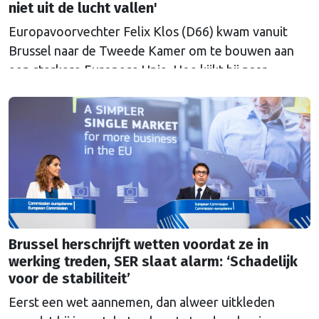
niet uit de lucht vallen'
Europavoorvechter Felix Klos (D66) kwam vanuit
Brussel naar de Tweede Kamer om te bouwen aan
een sterkere Europese Unie. Hoe kijkt hij naar
Nederland en Europa in een onrustige wereld, nu hij
heeft kunnen proeven van de Brusselse én de
Haagse politiek?
Brussel herschrijft wetten voordat ze in
werking treden, SER slaat alarm: ‘Schadelijk
voor de stabiliteit’
Eerst een wet aannemen, dan alweer uitkleden