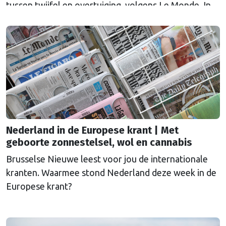
tussen twijfel en overtuiging, volgens Le Monde. In
aanloop naar de parlementsverkiezingen van
oktober sprak de Franse krant inwoners van
Spijkenisse ‘la ville de Henk et Ingrid’, die heen en
weer worden geslingerd tussen teleurstelling over
de beloften van de PVV om voor “de gewone man”
te zorgen en …
Continued
Nederland in de Europese krant | Met
geboorte zonnestelsel, wol en cannabis
Brusselse Nieuwe leest voor jou de internationale
kranten. Waarmee stond Nederland deze week in de
Europese krant?