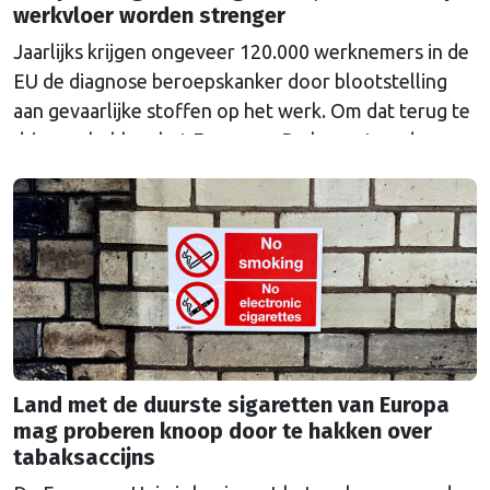
werkvloer worden strenger
Jaarlijks krijgen ongeveer 120.000 werknemers in de
EU de diagnose beroepskanker door blootstelling
aan gevaarlijke stoffen op het werk. Om dat terug te
dringen, hebben het Europees Parlement en de
lidstaten nieuwe, strengere regels afgesproken voor
chemicaliën die worden gebruikt in onder meer de
batterij-, staal-, chemische en textielindustrie. Voor
het eerst is er ook …
Continued
Land met de duurste sigaretten van Europa
mag proberen knoop door te hakken over
tabaksaccijns