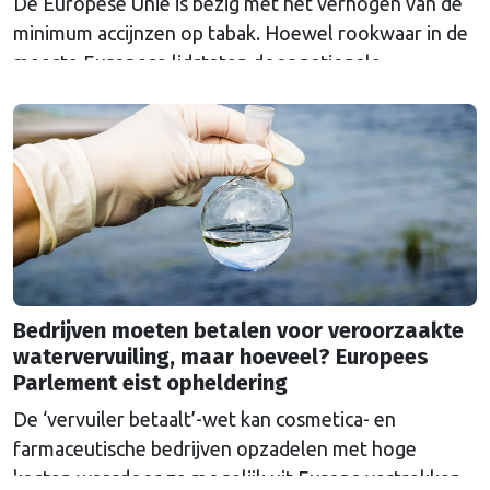
De Europese Unie is bezig met het verhogen van de
minimum accijnzen op tabak. Hoewel rookwaar in de
meeste Europese lidstaten door nationale
belastingen duurder is dan het Europese minimum,
moet een ondergrens de prijzen in Europa
gelijktrekken en het doel van een rookvrije generatie
in 2040 dichterbij brengen.
Bedrijven moeten betalen voor veroorzaakte
watervervuiling, maar hoeveel? Europees
Parlement eist opheldering
De ‘vervuiler betaalt’-wet kan cosmetica- en
farmaceutische bedrijven opzadelen met hoge
kosten waardoor ze mogelijk uit Europa vertrekken.