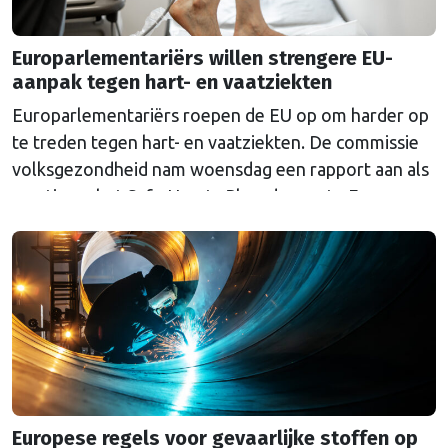
Europarlementariërs willen strengere EU-
aanpak tegen hart- en vaatziekten
Europarlementariërs roepen de EU op om harder op
te treden tegen hart- en vaatziekten. De commissie
volksgezondheid nam woensdag een rapport aan als
reactie op het Safe Hearts Plan, de eerste Europese
strategie tegen hart- en vaatziekten die de
Commissie in december 2025 presenteerde. Hart- en
vaatziekten zijn de grootste doodsoorzaak in
Europa: elk jaar …
Continued
Europese regels voor gevaarlijke stoffen op