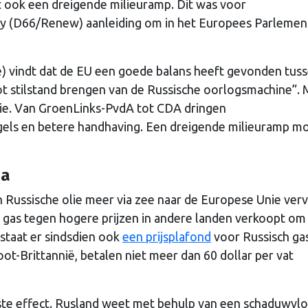
 ook een dreigende milieuramp. Dit was voor
y (D66/Renew) aanleiding om in het Europees Parlemen
e) vindt dat de EU een goede balans heeft gevonden tus
ot stilstand brengen van de Russische oorlogsmachine”. 
ie. Van GroenLinks-PvdA tot CDA dringen
gels en betere handhaving. Een dreigende milieuramp m
pa
n Russische olie meer via zee naar de Europese Unie ver
 gas tegen hogere prijzen in andere landen verkoopt om
staat er sindsdien ook
een prijsplafond
voor Russisch ga
ot-Brittannië, betalen niet meer dan 60 dollar per vat
te effect. Rusland weet met behulp van een schaduwvl