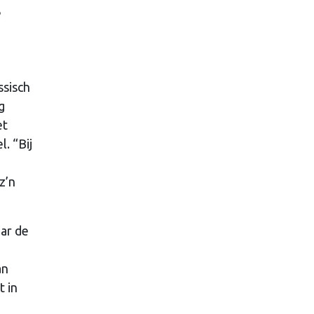
e
ssisch
g
et
. “Bij
z’n
aar de
an
t in