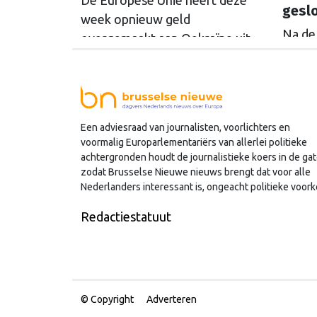
gesl
week opnieuw geld
Na de
overgemaakt aan Oekraïne uit
Coalit
de opbrengsten van bevroren
gaf p
Russische tegoeden. Het gaat
ook N
om 1,4 miljard euro. Dat is de
Oekra
rente op het geld dat de
Een adviesraad van journalisten, voorlichters en
vrede
Russische Centrale Bank ooit bij
voormalig Europarlementariërs van allerlei politieke
'Multi
de Belgische bank Euroclear
achtergronden houdt de journalistieke koers in de gat
milita
parkeerde. De EU bevroor dat
zodat Brusselse Nieuwe nieuws brengt dat voor alle
moet 
Nederlanders interessant is, ongeacht politieke voork
geld na de Russische inval in
opnie
Oekraïne. Het …
Continued
Redactiestatuut
© Copyright
Adverteren