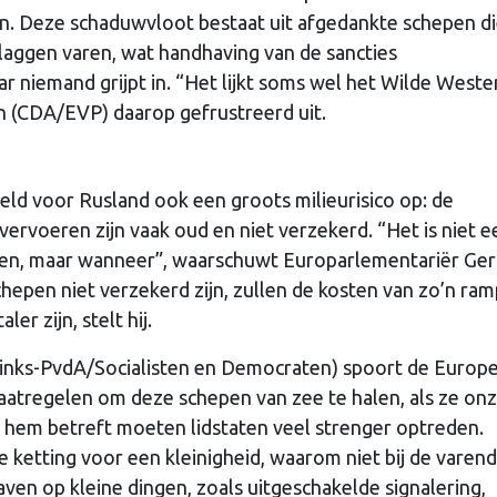
n. Deze schaduwvloot bestaat uit afgedankte schepen di
laggen varen, wat handhaving van de sancties
r niemand grijpt in. “Het lijkt soms wel het Wilde Weste
 (CDA/EVP) daarop gefrustreerd uit.
eld voor Rusland ook een groots milieurisico op: de
vervoeren zijn vaak oud en niet verzekerd. “Het is niet e
kken, maar wanneer”, waarschuwt Europarlementariër Ge
pen niet verzekerd zijn, zullen de kosten van zo’n ram
er zijn, stelt hij.
inks-PvdA/Socialisten en Democraten) spoort de Europ
aatregelen om deze schepen van zee te halen, als ze on
hem betreft moeten lidstaten veel strenger optreden.
 ketting voor een kleinigheid, waarom niet bij de varen
ven op kleine dingen, zoals uitgeschakelde signalering,