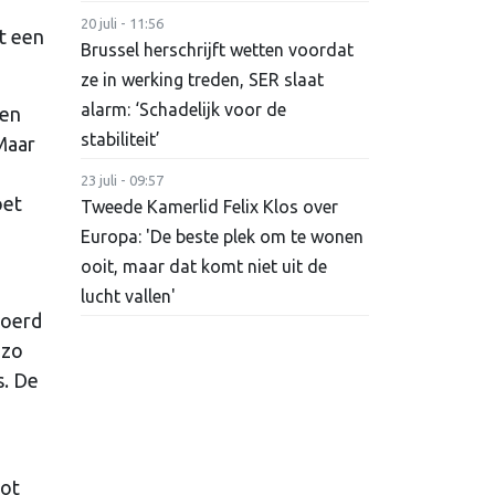
20 juli - 11:56
t een
Brussel herschrijft wetten voordat
ze in werking treden, SER slaat
alarm: ‘Schadelijk voor de
sen
stabiliteit’
Maar
23 juli - 09:57
oet
Tweede Kamerlid Felix Klos over
Europa: 'De beste plek om te wonen
ooit, maar dat komt niet uit de
lucht vallen'
voerd
 zo
s. De
oot