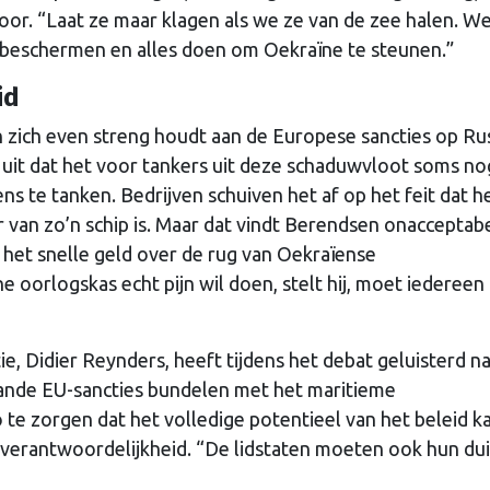
voor. “Laat ze maar klagen als we ze van de zee halen. W
n beschermen en alles doen om Oekraïne te steunen.”
id
n zich even streng houdt aan de Europese sancties op Ru
it dat het voor tankers uit deze schaduwvloot soms no
s te tanken. Bedrijven schuiven het af op het feit dat h
r van zo’n schip is. Maar dat vindt Berendsen onacceptabel
or het snelle geld over de rug van Oekraïense
e oorlogskas echt pijn wil doen, stelt hij, moet iedereen 
e, Didier Reynders, heeft tijdens het debat geluisterd n
taande EU-sancties bundelen met het maritieme
 te zorgen dat het volledige potentieel van het beleid k
 verantwoordelijkheid. “De lidstaten moeten ook hun dui