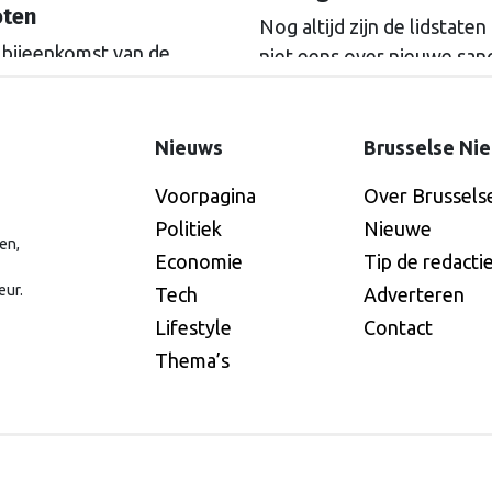
oten
Nog altijd zijn de lidstaten
 bijeenkomst van de
niet eens over nieuwe sanc
ion of the Willing in Parijs
tegen Rusland. De deadlin
remier Rob Jetten aan dat
het pakket is met een wee
ederland militairen naar
vooruitgeschoven, dat int
Nieuws
Brusselse Ni
ïne gaat sturen zodra er
steeds verder dreigt te w
Voorpagina
Over Brussels
 is met Rusland. De
afgezwakt.
Politiek
Nieuwe
nationale Strijdmacht', met
en,
iren uit meerdere landen,
Economie
Tip de redacti
zorgen dat Rusland niet
eur.
Tech
Adverteren
uw aanvalt.
Lifestyle
Contact
Thema’s