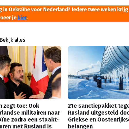
 in Oekraïne voor Nederland? Iedere twee weken krijg 
neer je
hier
.
Bekijk alles
n zegt toe: Ook
21e sanctiepakket teg
landse militairen naar
Rusland uitgesteld do
ïne zodra een staakt-
Griekse en Oostenrijks
uren met Rusland is
belangen