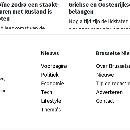
ïne zodra een staakt-
Griekse en Oostenrijks
uren met Rusland is
belangen
oten
Nog altijd zijn de lidstaten
 bijeenkomst van de
niet eens over nieuwe sanc
ion of the Willing in Parijs
tegen Rusland. De deadlin
remier Rob Jetten aan dat
het pakket is met een wee
ederland militairen naar
vooruitgeschoven, dat int
Nieuws
Brusselse Ni
ïne gaat sturen zodra er
steeds verder dreigt te w
Voorpagina
Over Brussels
 is met Rusland. De
afgezwakt.
Politiek
Nieuwe
nationale Strijdmacht', met
en,
iren uit meerdere landen,
Economie
Tip de redacti
zorgen dat Rusland niet
eur.
Tech
Adverteren
uw aanvalt.
Lifestyle
Contact
Thema’s