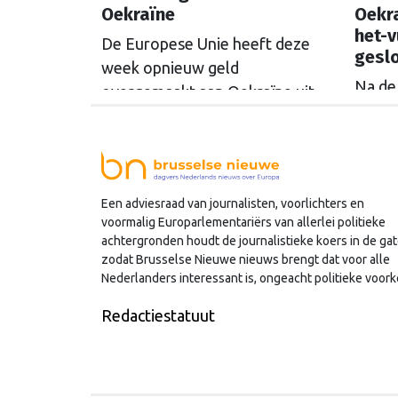
Oekraïne
Oekra
het-v
De Europese Unie heeft deze
gesl
week opnieuw geld
Na de
overgemaakt aan Oekraïne uit
Coalit
de opbrengsten van bevroren
gaf p
Russische tegoeden. Het gaat
ook N
om 1,4 miljard euro. Dat is de
Oekra
rente op het geld dat de
Een adviesraad van journalisten, voorlichters en
vrede
Russische Centrale Bank ooit bij
voormalig Europarlementariërs van allerlei politieke
'Multi
de Belgische bank Euroclear
achtergronden houdt de journalistieke koers in de gat
milita
parkeerde. De EU bevroor dat
zodat Brusselse Nieuwe nieuws brengt dat voor alle
moet 
Nederlanders interessant is, ongeacht politieke voork
geld na de Russische inval in
opnie
Oekraïne. Het …
Continued
Redactiestatuut