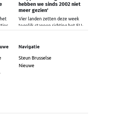
e
hebben we sinds 2002 niet
meer gezien'
 het
Vier landen zetten deze week
ties
tegelijk stappen richting het EU-
e van
lidmaatschap. De landen hebben
k
haast, want het politieke tij in
ussen
Europa kan zomaar keren.
euwe
Navigatie
orden
e
Steun Brusselse
Nieuwe
e