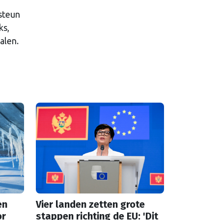
 steun
ks,
alen.
en
Vier landen zetten grote
or
stappen richting de EU: 'Dit