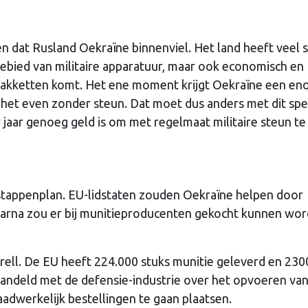
en dat Rusland Oekraïne binnenviel. Het land heeft veel 
bied van militaire apparatuur, maar ook economisch en
in pakketten komt. Het ene moment krijgt Oekraïne een e
 het even zonder steun. Dat moet dus anders met dit spe
 jaar genoeg geld is om met regelmaat militaire steun te
tappenplan. EU-lidstaten zouden Oekraïne helpen door
daarna zou er bij munitieproducenten gekocht kunnen wo
orrell. De EU heeft 224.000 stuks munitie geleverd en 230
handeld met de defensie-industrie over het opvoeren va
aadwerkelijk bestellingen te gaan plaatsen.