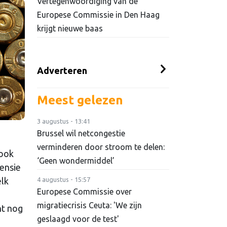
Vertegenwoordiging van de
Europese Commissie in Den Haag
krijgt nieuwe baas
Adverteren
Meest gelezen
3 augustus - 13:41
Brussel wil netcongestie
verminderen door stroom te delen:
 ook
‘Geen wondermiddel’
fensie
elk
4 augustus - 15:57
Europese Commissie over
migratiecrisis Ceuta: 'We zijn
nt nog
geslaagd voor de test'